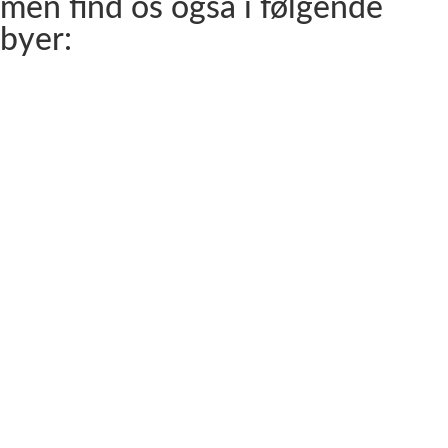
men find os også i følgende
byer:
Aalborg
Aalborg SV
Aalborg SØ
Aalborg Øst
Svenstrup J
Nibe
Gistrup
Klarup
Storvorde