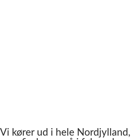
Hjørring
Tårs
Hirtshals
Sindal
Bindslev
Frederikshavn
Strandby
Jerup
Ålbæk
Skagen
Vi kører ud i hele Nordjylland,