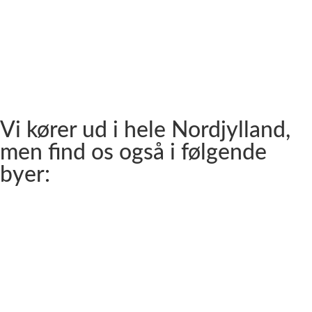
Strandby
Jerup
Ålbæk
Skagen
Vi kører ud i hele Nordjylland,
men find os også i følgende
byer:
Aalborg
Aalborg SV
Aalborg SØ
Aalborg Øst