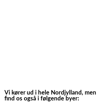
Tårs
Hirtshals
Sindal
Bindslev
Frederikshavn
Strandby
Jerup
Ålbæk
Skagen
Vi kører ud i hele Nordjylland, men
find os også i følgende byer: