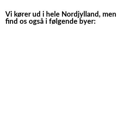
Vi kører ud i hele Nordjylland, men
find os også i følgende byer:
Aalborg
Aalborg SV
Aalborg SØ
Aalborg Øst
Svenstrup J
Nibe
Gistrup
Klarup
Storvorde