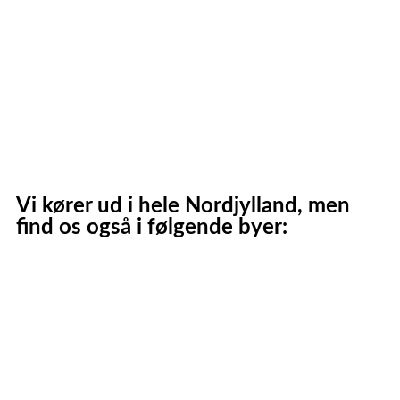
Frederikshavn
Strandby
Jerup
Ålbæk
Skagen
Vi kører ud i hele Nordjylland, men
find os også i følgende byer:
Aalborg
Aalborg SV
Aalborg SØ
Aalborg Øst