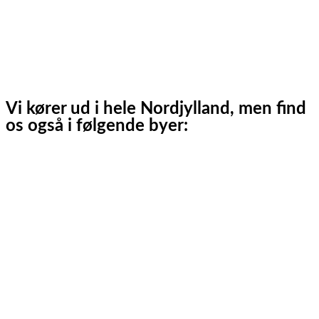
Strandby
Jerup
Ålbæk
Skagen
Vi kører ud i hele Nordjylland, men find
os også i følgende byer:
Aalborg
Aalborg SV
Aalborg SØ
Aalborg Øst
Svenstrup J
Nibe