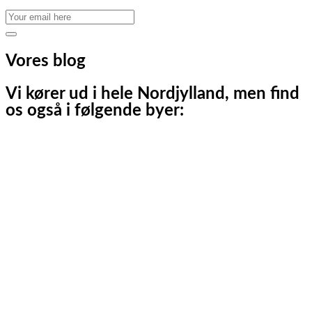
Vores
blog
Vi kører ud i hele Nordjylland, men find
os også i følgende byer:
Aalborg
Aalborg SV
Aalborg SØ
Aalborg Øst
Svenstrup J
Nibe
Gistrup