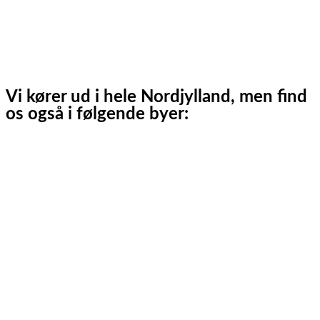
Jerup
Ålbæk
Skagen
Vi kører ud i hele Nordjylland, men find
os også i følgende byer:
Aalborg
Aalborg SV
Aalborg SØ
Aalborg Øst
Svenstrup J
Nibe
Gistrup