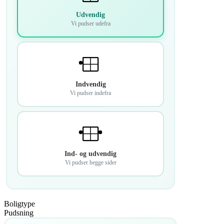
Udvendig
Vi pudser udefra
Indvendig
Vi pudser indefra
Ind- og udvendig
Vi pudser begge sider
Boligtype
Pudsning