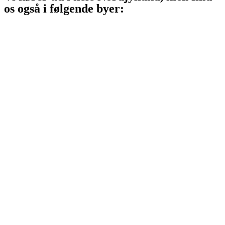
os også i følgende byer:
Aalborg
Aalborg SV
Aalborg SØ
Aalborg Øst
Svenstrup J
Nibe
Gistrup
Klarup
Storvorde
Kongerslev
Sæby
Vodskov