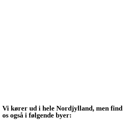
Hjørring
Tårs
Hirtshals
Sindal
Bindslev
Frederikshavn
Strandby
Jerup
Ålbæk
Skagen
Vi kører ud i hele Nordjylland, men find
os også i følgende byer:
Aalborg