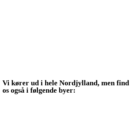
Sindal
Bindslev
Frederikshavn
Strandby
Jerup
Ålbæk
Skagen
Vi kører ud i hele Nordjylland, men find
os også i følgende byer:
Aalborg
Aalborg SV
Aalborg SØ
Aalborg Øst