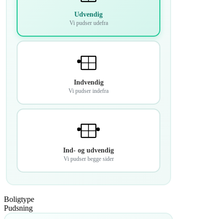
Udvendig
Vi pudser udefra
Indvendig
Vi pudser indefra
Ind- og udvendig
Vi pudser begge sider
Boligtype
Pudsning