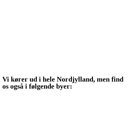
Sindal
Bindslev
Frederikshavn
Strandby
Jerup
Ålbæk
Skagen
Vi kører ud i hele Nordjylland, men find
os også i følgende byer:
Aalborg
Aalborg SV
Aalborg SØ
Aalborg Øst