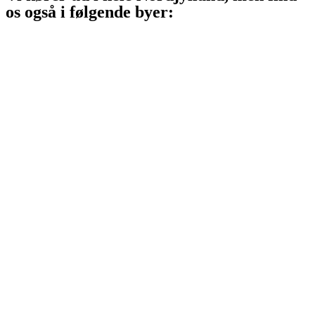
os også i følgende byer:
Aalborg
Aalborg SV
Aalborg SØ
Aalborg Øst
Svenstrup J
Nibe
Gistrup
Klarup
Storvorde
Kongerslev
Sæby
Vodskov