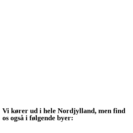
Hjørring
Tårs
Hirtshals
Sindal
Bindslev
Frederikshavn
Strandby
Jerup
Ålbæk
Skagen
Vi kører ud i hele Nordjylland, men find
os også i følgende byer:
Aalborg