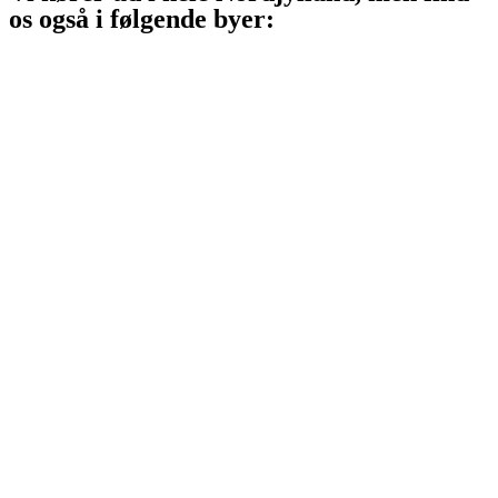
os også i følgende byer:
Aalborg
Aalborg SV
Aalborg SØ
Aalborg Øst
Svenstrup J
Nibe
Gistrup
Klarup
Storvorde
Kongerslev
Sæby
Vodskov