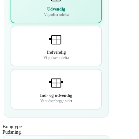
Udvendig
Vi pudser udefra
Indvendig
Vi pudser indefra
Ind- og udvendig
Vi pudser begge sider
Boligtype
Pudsning