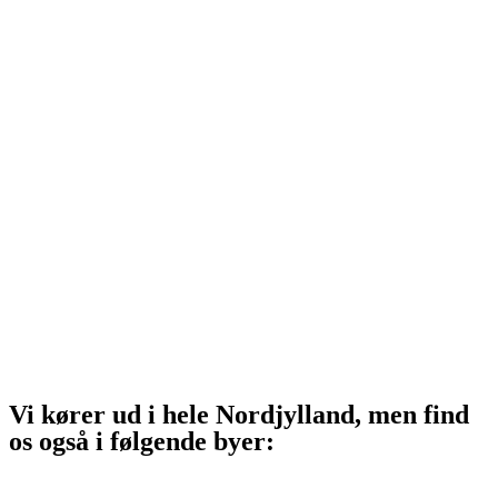
Hjørring
Tårs
Hirtshals
Sindal
Bindslev
Frederikshavn
Strandby
Jerup
Ålbæk
Skagen
Vi kører ud i hele Nordjylland, men find
os også i følgende byer:
Aalborg