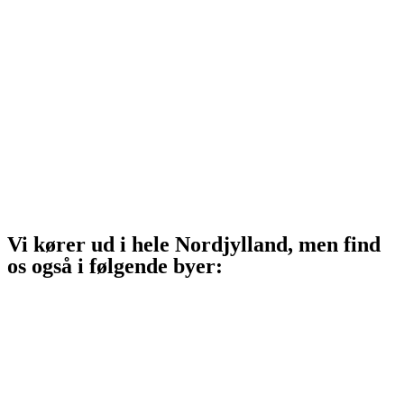
Sindal
Bindslev
Frederikshavn
Strandby
Jerup
Ålbæk
Skagen
Vi kører ud i hele Nordjylland, men find
os også i følgende byer:
Aalborg
Aalborg SV
Aalborg SØ
Aalborg Øst