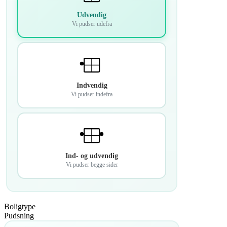
Udvendig
Vi pudser udefra
Indvendig
Vi pudser indefra
Ind- og udvendig
Vi pudser begge sider
Boligtype
Pudsning