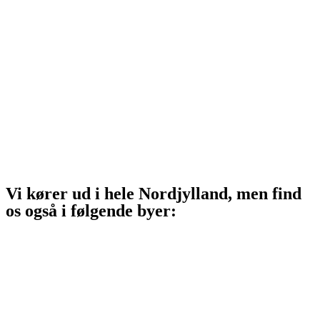
Sindal
Bindslev
Frederikshavn
Strandby
Jerup
Ålbæk
Skagen
Vi kører ud i hele Nordjylland, men find
os også i følgende byer:
Aalborg
Aalborg SV
Aalborg SØ
Aalborg Øst