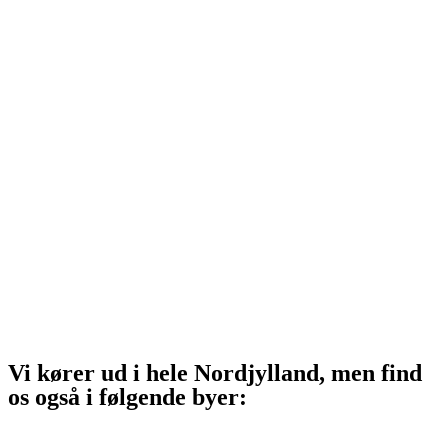
Hjørring
Tårs
Hirtshals
Sindal
Bindslev
Frederikshavn
Strandby
Jerup
Ålbæk
Skagen
Vi kører ud i hele Nordjylland, men find
os også i følgende byer:
Aalborg