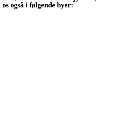
os også i følgende byer:
Aalborg
Aalborg SV
Aalborg SØ
Aalborg Øst
Svenstrup J
Nibe
Gistrup
Klarup
Storvorde
Kongerslev
Sæby
Vodskov