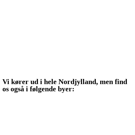
Sindal
Bindslev
Frederikshavn
Strandby
Jerup
Ålbæk
Skagen
Vi kører ud i hele Nordjylland, men find
os også i følgende byer:
Aalborg
Aalborg SV
Aalborg SØ
Aalborg Øst