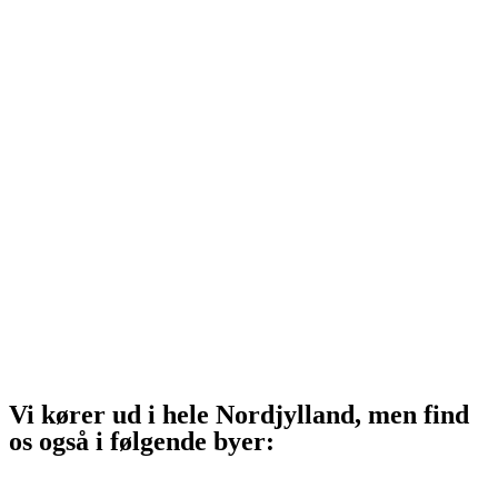
Hjørring
Tårs
Hirtshals
Sindal
Bindslev
Frederikshavn
Strandby
Jerup
Ålbæk
Skagen
Vi kører ud i hele Nordjylland, men find
os også i følgende byer:
Aalborg