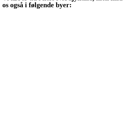
os også i følgende byer:
Aalborg
Aalborg SV
Aalborg SØ
Aalborg Øst
Svenstrup J
Nibe
Gistrup
Klarup
Storvorde
Kongerslev
Sæby
Vodskov