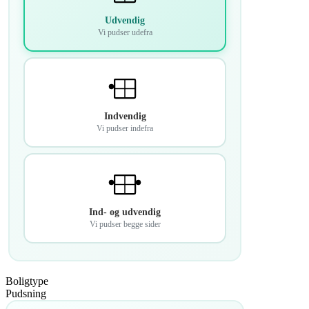
Udvendig
Vi pudser udefra
Indvendig
Vi pudser indefra
Ind- og udvendig
Vi pudser begge sider
Boligtype
Pudsning