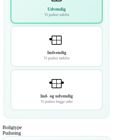
Udvendig
Vi pudser udefra
Indvendig
Vi pudser indefra
Ind- og udvendig
Vi pudser begge sider
Boligtype
Pudsning