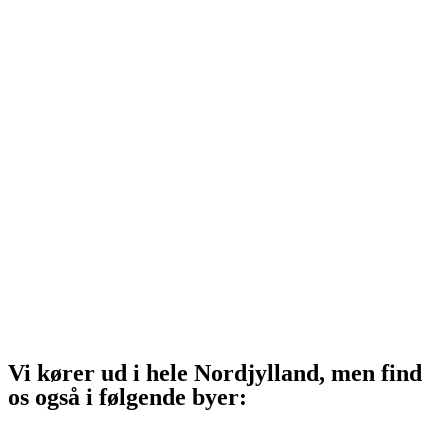
Hjørring
Tårs
Hirtshals
Sindal
Bindslev
Frederikshavn
Strandby
Jerup
Ålbæk
Skagen
Vi kører ud i hele Nordjylland, men find
os også i følgende byer:
Aalborg