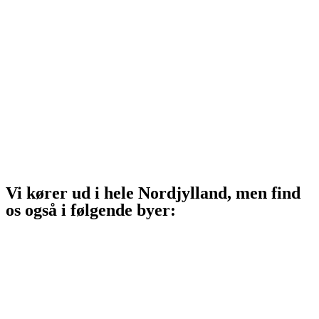
Sindal
Bindslev
Frederikshavn
Strandby
Jerup
Ålbæk
Skagen
Vi kører ud i hele Nordjylland, men find
os også i følgende byer:
Aalborg
Aalborg SV
Aalborg SØ
Aalborg Øst