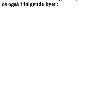
os også i følgende byer:
Aalborg
Aalborg SV
Aalborg SØ
Aalborg Øst
Svenstrup J
Nibe
Gistrup
Klarup
Storvorde
Kongerslev
Sæby
Vodskov