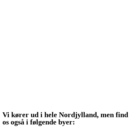
Vrå
Hjørring
Tårs
Hirtshals
Sindal
Bindslev
Frederikshavn
Strandby
Jerup
Ålbæk
Skagen
Vi kører ud i hele Nordjylland, men find
os også i følgende byer:
Aalborg