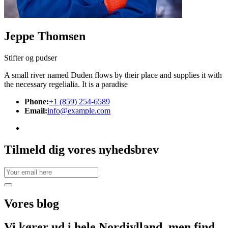
Jeppe Thomsen
Stifter og pudser
A small river named Duden flows by their place and supplies it with
the necessary regelialia. It is a paradise
Phone:
+1 (859) 254-6589
Email:
info@example.com
Tilmeld dig vores nyhedsbrev
Vores
blog
Vi kører ud i hele Nordjylland, men find