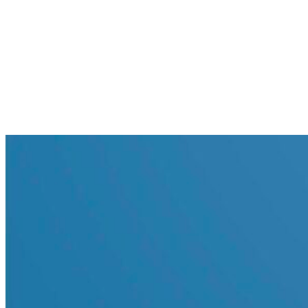
Bindslev
Frederikshavn
Strandby
Jerup
Ålbæk
Skagen