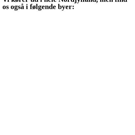
os også i følgende byer:
Aalborg
Aalborg SV
Aalborg SØ
Aalborg Øst
Svenstrup J
Nibe
Gistrup
Klarup
Storvorde
Kongerslev
Sæby
Vodskov