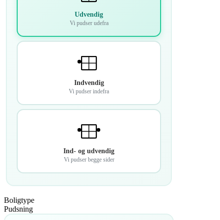
Udvendig
Vi pudser udefra
Indvendig
Vi pudser indefra
Ind- og udvendig
Vi pudser begge sider
Boligtype
Pudsning