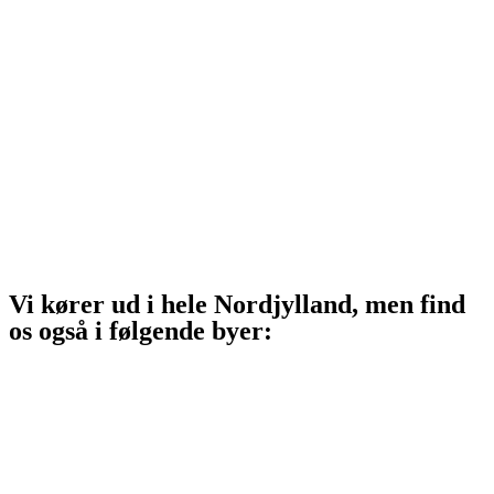
Hirtshals
Sindal
Bindslev
Frederikshavn
Strandby
Jerup
Ålbæk
Skagen
Vi kører ud i hele Nordjylland, men find
os også i følgende byer:
Aalborg
Aalborg SV
Aalborg SØ
Aalborg Øst