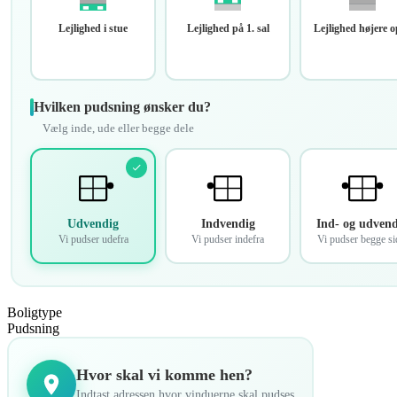
Lejlighed i stue
Lejlighed på 1. sal
Lejlighed højere 
Hvilken pudsning ønsker du?
Vælg inde, ude eller begge dele
Udvendig
Indvendig
Ind- og udvend
Vi pudser udefra
Vi pudser indefra
Vi pudser begge si
Boligtype
Pudsning
Hvor skal vi komme hen?
Indtast adressen hvor vinduerne skal pudses