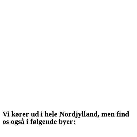
Hjørring
Tårs
Hirtshals
Sindal
Bindslev
Frederikshavn
Strandby
Jerup
Ålbæk
Skagen
Vi kører ud i hele Nordjylland, men find
os også i følgende byer:
Aalborg