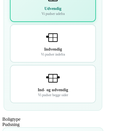
Udvendig
Vi pudser udefra
Indvendig
Vi pudser indefra
Ind- og udvendig
Vi pudser begge sider
Boligtype
Pudsning