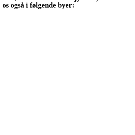
os også i følgende byer:
Aalborg
Aalborg SV
Aalborg SØ
Aalborg Øst
Svenstrup J
Nibe
Gistrup
Klarup
Storvorde
Kongerslev
Sæby
Vodskov