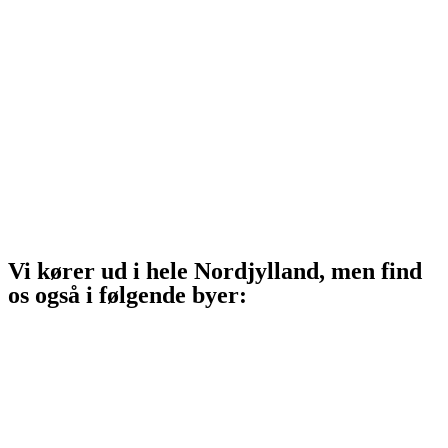
Sindal
Bindslev
Frederikshavn
Strandby
Jerup
Ålbæk
Skagen
Vi kører ud i hele Nordjylland, men find
os også i følgende byer:
Aalborg
Aalborg SV
Aalborg SØ
Aalborg Øst