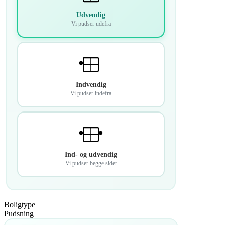
Udvendig
Vi pudser udefra
Indvendig
Vi pudser indefra
Ind- og udvendig
Vi pudser begge sider
Boligtype
Pudsning