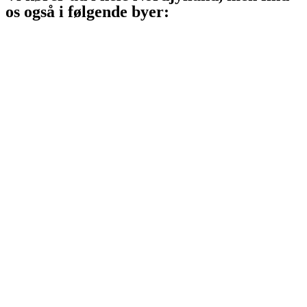
os også i følgende byer:
Aalborg
Aalborg SV
Aalborg SØ
Aalborg Øst
Svenstrup J
Nibe
Gistrup
Klarup
Storvorde
Kongerslev
Sæby
Vodskov