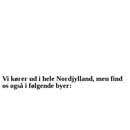
Sindal
Bindslev
Frederikshavn
Strandby
Jerup
Ålbæk
Skagen
Vi kører ud i hele Nordjylland, men find
os også i følgende byer:
Aalborg
Aalborg SV
Aalborg SØ
Aalborg Øst