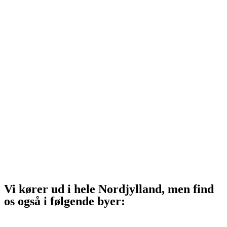
Hjørring
Tårs
Hirtshals
Sindal
Bindslev
Frederikshavn
Strandby
Jerup
Ålbæk
Skagen
Vi kører ud i hele Nordjylland, men find
os også i følgende byer:
Aalborg