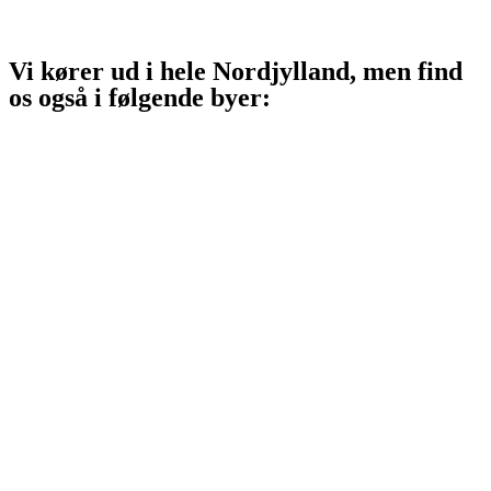
Skagen
Vi kører ud i hele Nordjylland, men find
os også i følgende byer:
Aalborg
Aalborg SV
Aalborg SØ
Aalborg Øst
Svenstrup J
Nibe
Gistrup
Klarup
Storvorde
Kongerslev