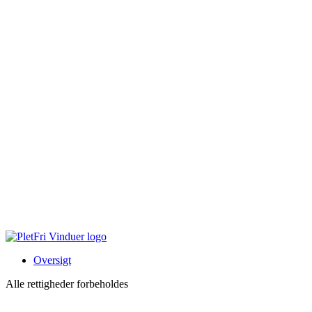
Tårs
Hirtshals
Sindal
Bindslev
Frederikshavn
Strandby
Jerup
Ålbæk
Skagen
Oversigt
Alle rettigheder forbeholdes