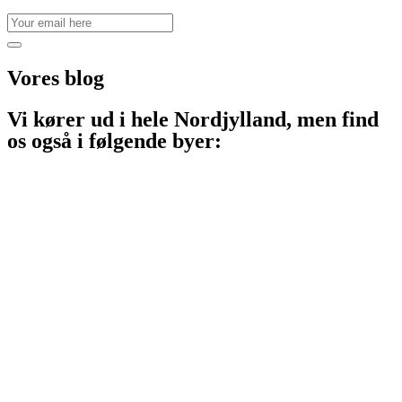
Vores
blog
Vi kører ud i hele Nordjylland, men find
os også i følgende byer:
Aalborg
Aalborg SV
Aalborg SØ
Aalborg Øst
Svenstrup J
Nibe
Gistrup
Klarup