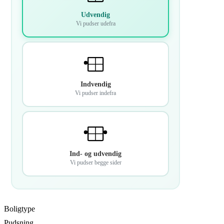
Udvendig
Vi pudser udefra
Indvendig
Vi pudser indefra
Ind- og udvendig
Vi pudser begge sider
Boligtype
Pudsning