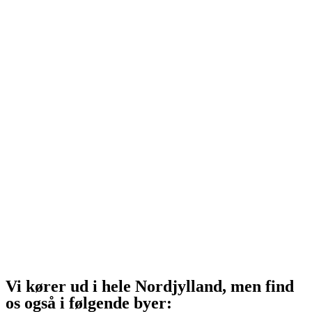
Vrå
Hjørring
Tårs
Hirtshals
Sindal
Bindslev
Frederikshavn
Strandby
Jerup
Ålbæk
Skagen
Vi kører ud i hele Nordjylland, men find
os også i følgende byer: