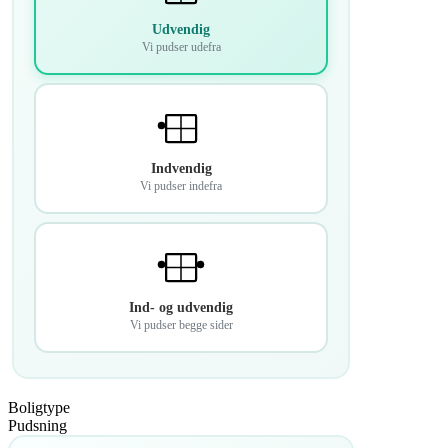
Udvendig
Vi pudser udefra
Indvendig
Vi pudser indefra
Ind- og udvendig
Vi pudser begge sider
Boligtype
Pudsning