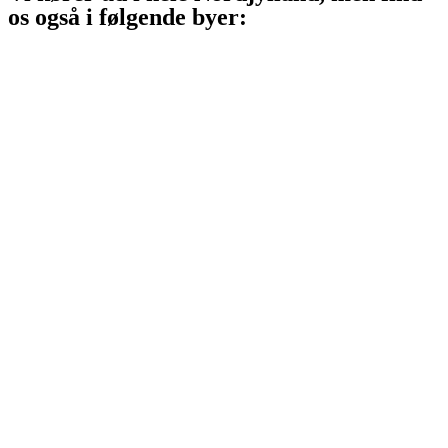
os også i følgende byer:
Aalborg
Aalborg SV
Aalborg SØ
Aalborg Øst
Svenstrup J
Nibe
Gistrup
Klarup
Storvorde
Kongerslev
Sæby
Vodskov