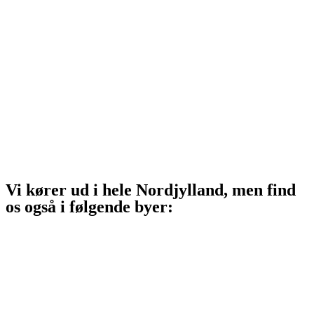
Sindal
Bindslev
Frederikshavn
Strandby
Jerup
Ålbæk
Skagen
Vi kører ud i hele Nordjylland, men find
os også i følgende byer:
Aalborg
Aalborg SV
Aalborg SØ
Aalborg Øst