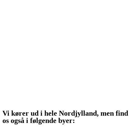
Hjørring
Tårs
Hirtshals
Sindal
Bindslev
Frederikshavn
Strandby
Jerup
Ålbæk
Skagen
Vi kører ud i hele Nordjylland, men find
os også i følgende byer:
Aalborg