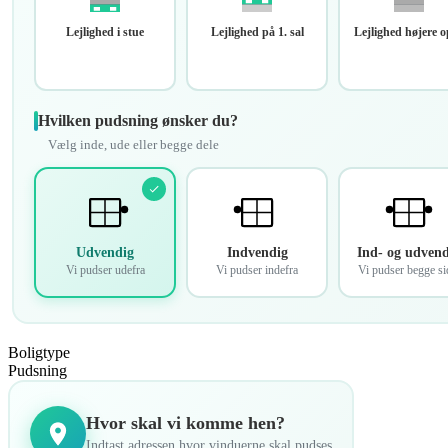
Lejlighed i stue
Lejlighed på 1. sal
Lejlighed højere 
Hvilken pudsning ønsker du?
Vælg inde, ude eller begge dele
Udvendig
Indvendig
Ind- og udvend
Vi pudser udefra
Vi pudser indefra
Vi pudser begge si
Boligtype
Pudsning
Hvor skal vi komme hen?
Indtast adressen hvor vinduerne skal pudses