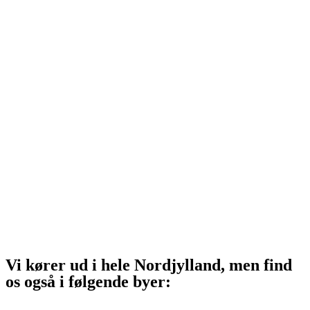
Vrå
Hjørring
Tårs
Hirtshals
Sindal
Bindslev
Frederikshavn
Strandby
Jerup
Ålbæk
Skagen
Vi kører ud i hele Nordjylland, men find
os også i følgende byer:
Aalborg