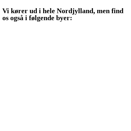
Vi kører ud i hele Nordjylland, men find
os også i følgende byer:
Aalborg
Aalborg SV
Aalborg SØ
Aalborg Øst
Svenstrup J
Nibe
Gistrup
Klarup
Storvorde
Kongerslev
Sæby