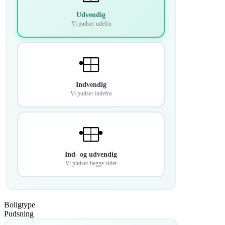
Udvendig
Vi pudser udefra
Indvendig
Vi pudser indefra
Ind- og udvendig
Vi pudser begge sider
Boligtype
Pudsning