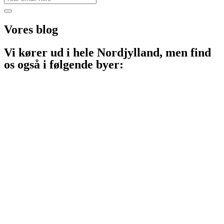
Vores
blog
Vi kører ud i hele Nordjylland, men find
os også i følgende byer:
Aalborg
Aalborg SV
Aalborg SØ
Aalborg Øst
Svenstrup J
Nibe
Gistrup
Klarup
Storvorde